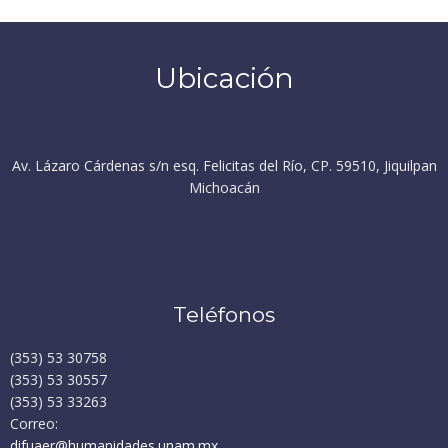
Ubicación
Av. Lázaro Cárdenas s/n esq. Felicitas del Río, CP. 59510, Jiquilpan
Michoacán
Teléfonos
(353) 53 30758
(353) 53 30557
(353) 53 33263
Correo:
difuaer@humanidades.unam.mx