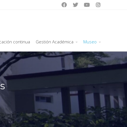




cación continua
Gestión Académica
Museo
s